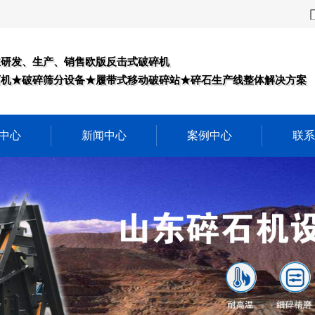
业研发、生产、销售欧版反击式破碎机
石机★破碎筛分设备★履带式移动破碎站★碎石生产线整体解决方案
中心
新闻中心
案例中心
联系