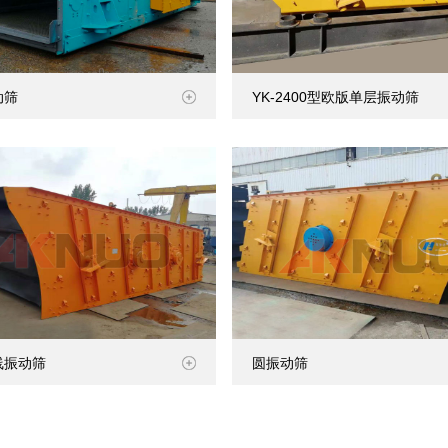
动筛
YK-2400型欧版单层振动筛
线振动筛
圆振动筛