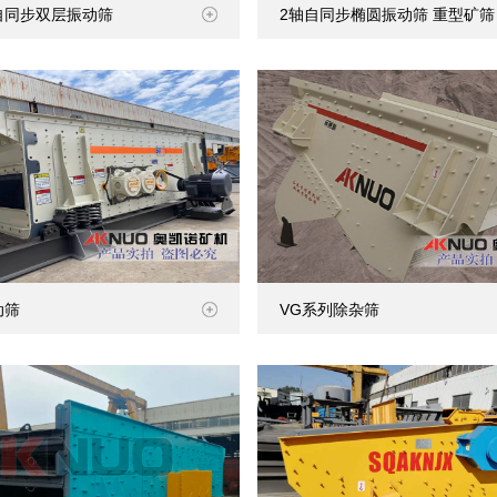
自同步双层振动筛
2轴自同步椭圆振动筛 重型矿筛
动筛
VG系列除杂筛