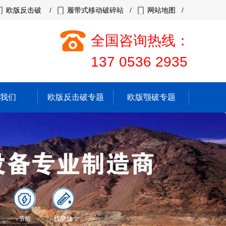
欧版反击破
/
履带式移动破碎站
/
网站地图
/
全国咨询热线：
137 0536 2935
我们
欧版反击破专题
欧版颚破专题