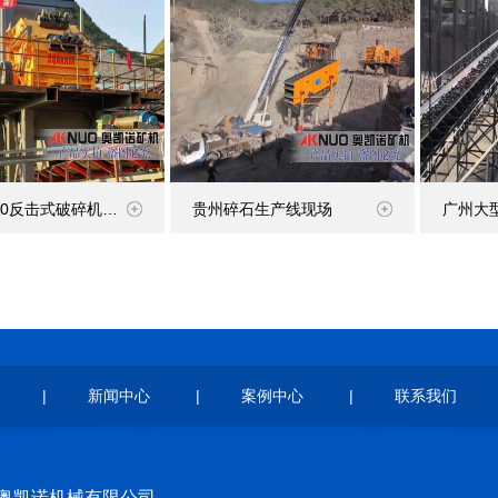
0反击式破碎机云南现场
贵州碎石生产线现场
广州大型
|
新闻中心
|
案例中心
|
联系我们
奥凯诺机械有限公司